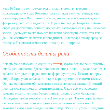
Река Кубань – это, прежде всего, главная водная артерия
Краснодарского края. Конечно, она не такая величественная, как,
например, реки Восточной Сибири, но ее разнообразная фауна и
флора окупают этот недостаток. В районе города Темрюка Кубань
образует достаточно обширную дельту, распадаясь сразу на несколько
колен. Здесь уже несколько десятилетий запрещена охота, так как
данная местность является заповедником. Благодаря этому сразу за
городом Темрюком начинается зона дикой природы.
Особенности дельты реки
Как мы уже отмечали в одной из
статей
, фауна дельты реки Кубань
очень разнообразна. Здесь проживают лисы, волки и даже плавневые
кабаны, которые не редко вплавь форсируют реку. Кстати, во время
водной прогулки наблюдать такую картину можно своими глазами.
Однако основными обитателями дельты являются птицы. В летний
период сюда прилетают сотни пернатых. Чаще всего в зарослях
камыша можно увидеть белых цапель, диких уток и бакланов.
Последние любят порыбачить в Азовском море. Также сюда залетают
белые египетские ибисы и даже величественные пеликаны. В
камышах вьют свои гнезда певчие птицы. Ранним утром и поздним