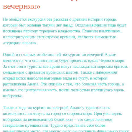
вечерняя»
Не обойдется экскурсия без рассказа о древней истории города,
который был основан тысячи лет назад. Отдельная лекция гида будет
посвящена периоду турецкого владычества. Главным памятником,
иллюстрирующим этот отрезок времени, являются знаменитые
«турецкие ворота».
Одной из главных особенностей экскурсии по вечерней Анапе
является то, что она постоянно будет пролегать вдоль Черного моря.
За счет этого туристы все время могут наслаждаться морским бризом,
смешанным с ароматом кубанских цветов. Также с набережной
открываются наиболее выгодные виды на бухту, в которой
расположена Анапа. Это связано с тем, что большая часть города, а
именно его центральная часть, почти полностью протянулась вдоль
побережья.
Также в ходе экскурсии по вечерней Анапе у туристов есть
возможность взглянуть на город со стороны моря. Прогулка вдоль
побережья на великолепной белой яхте – это самое логичное
завершение путешествия. Трудно представить себе более
романтическое место, где можно было бы поставить финальную точку