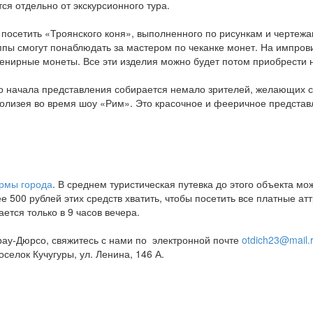
я отдельно от экскурсионного тура.
посетить «Троянского коня», выполненного по рисункам и чертежа
уппы смогут понаблюдать за мастером по чеканке монет. На импров
енирные монеты. Все эти изделия можно будет потом приобрести 
до начала представления собирается немало зрителей, желающих сл
олизея во время шоу «Рим». Это красочное и фееричное представле
рмы города
. В среднем туристическая путевка до этого объекта мо
е 500 рублей этих средств хватить, чтобы посетить все платные а
ется только в 9 часов вечера.
брау-Дюрсо, свяжитесь с нами по электронной почте
otdich23@mail.
селок Кучугуры, ул. Ленина, 146 А.