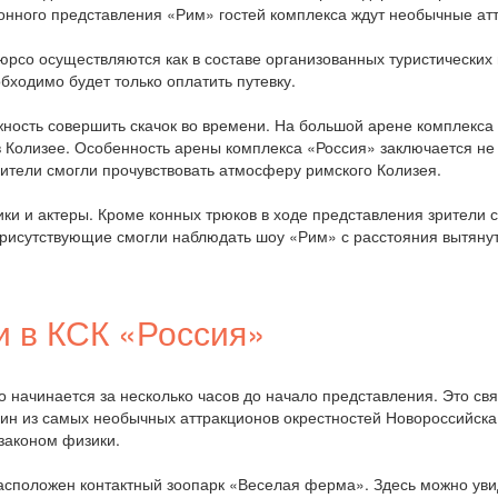
 конного представления «Рим» гостей комплекса ждут необычные ат
Дюрсо осуществляются как в составе организованных туристических
бходимо будет только оплатить путевку.
ность совершить скачок во времени. На большой арене комплекса
 в Колизее. Особенность арены комплекса «Россия» заключается не
 зрители смогли прочувствовать атмосферу римского Колизея.
и и актеры. Кроме конных трюков в ходе представления зрители с
присутствующие смогли наблюдать шоу «Рим» с расстояния вытянут
и в КСК «Россия»
 начинается за несколько часов до начало представления. Это свя
один из самых необычных аттракционов окрестностей Новороссийска
 законом физики.
расположен контактный зоопарк «Веселая ферма». Здесь можно ув