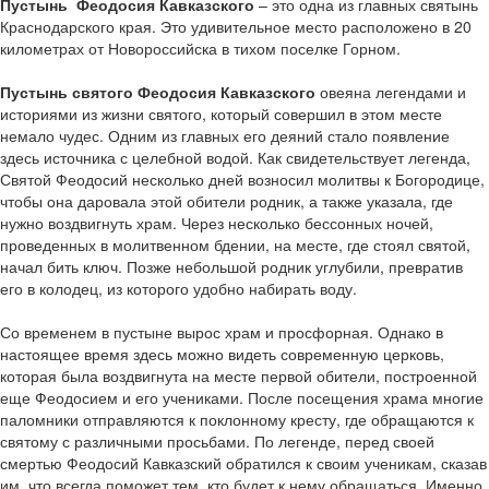
Пустынь Феодосия Кавказского
– это одна из главных святынь
Краснодарского края. Это удивительное место расположено в 20
километрах от Новороссийска в тихом поселке Горном.
Пустынь святого Феодосия Кавказского
овеяна легендами и
историями из жизни святого, который совершил в этом месте
немало чудес. Одним из главных его деяний стало появление
здесь источника с целебной водой. Как свидетельствует легенда,
Святой Феодосий несколько дней возносил молитвы к Богородице,
чтобы она даровала этой обители родник, а также указала, где
нужно воздвигнуть храм. Через несколько бессонных ночей,
проведенных в молитвенном бдении, на месте, где стоял святой,
начал бить ключ. Позже небольшой родник углубили, превратив
его в колодец, из которого удобно набирать воду.
Со временем в пустыне вырос храм и просфорная. Однако в
настоящее время здесь можно видеть современную церковь,
которая была воздвигнута на месте первой обители, построенной
еще Феодосием и его учениками. После посещения храма многие
паломники отправляются к поклонному кресту, где обращаются к
святому с различными просьбами. По легенде, перед своей
смертью Феодосий Кавказский обратился к своим ученикам, сказав
им, что всегда поможет тем, кто будет к нему обращаться. Именно