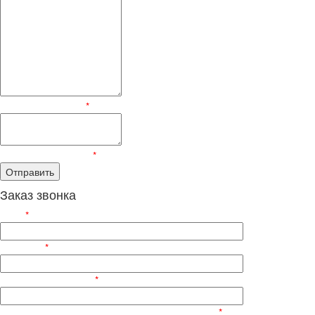
Текст сообщения:
*
Пройдите проверку:
*
Заказ звонка
ФИО
*
Телефон
*
Электронный адрес
*
Введите символы, изображённые на картинке:
*