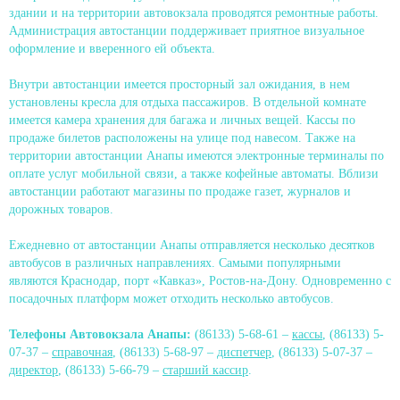
здании и на территории автовокзала проводятся ремонтные работы.
Администрация автостанции поддерживает приятное визуальное
оформление и вверенного ей объекта.
Внутри автостанции имеется просторный зал ожидания, в нем
установлены кресла для отдыха пассажиров. В отдельной комнате
имеется камера хранения для багажа и личных вещей. Кассы по
продаже билетов расположены на улице под навесом. Также на
территории автостанции Анапы имеются электронные терминалы по
оплате услуг мобильной связи, а также кофейные автоматы. Вблизи
автостанции работают магазины по продаже газет, журналов и
дорожных товаров.
Ежедневно от автостанции Анапы отправляется несколько десятков
автобусов в различных направлениях. Самыми популярными
являются Краснодар, порт «Кавказ», Ростов-на-Дону. Одновременно с
посадочных платформ может отходить несколько автобусов.
Телефоны Автовокзала Анапы:
(86133) 5-68-61 –
кассы
, (86133) 5-
07-37 –
справочная
, (86133) 5-68-97 –
диспетчер
, (86133) 5-07-37 –
директор
, (86133) 5-66-79 –
старший кассир
.