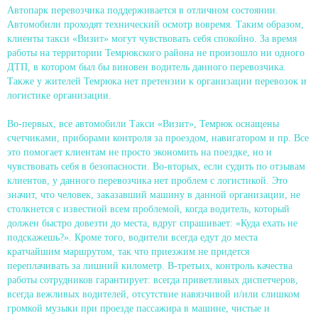
Автопарк перевозчика поддерживается в отличном состоянии.
Автомобили проходят технический осмотр вовремя. Таким образом,
клиенты такси «Визит» могут чувствовать себя спокойно. За время
работы на территории Темрюкского района не произошло ни одного
ДТП, в котором был бы виновен водитель данного перевозчика.
Также у жителей Темрюка нет претензии к организации перевозок и
логистике организации.
Во-первых, все автомобили Такси «Визит», Темрюк оснащены
счетчиками, приборами контроля за проездом, навигатором и пр. Все
это помогает клиентам не просто экономить на поездке, но и
чувствовать себя в безопасности. Во-вторых, если судить по отзывам
клиентов, у данного перевозчика нет проблем с логистикой. Это
значит, что человек, заказавший машину в данной организации, не
столкнется с известной всем проблемой, когда водитель, который
должен быстро довезти до места, вдруг спрашивает: «Куда ехать не
подскажешь?». Кроме того, водители всегда едут до места
кратчайшим маршрутом, так что приезжим не придется
переплачивать за лишний километр. В-третьих, контроль качества
работы сотрудников гарантирует: всегда приветливых диспетчеров,
всегда вежливых водителей, отсутствие навязчивой и/или слишком
громкой музыки при проезде пассажира в машине, чистые и